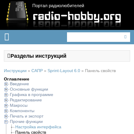
Портал радиолюбителей
Разделы инструкций
Инструкции
»
САПР
»
Sprint-Layout 6.0
»
Панель свойств
Оглавление
Введение
Основные функции
Графика в программе
Редактирование
Макросы
Компоненты
Печать и экспорт
Прочие функции
Настройка интерфейса
Панель свойств