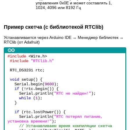
управления 0x0E и может составлять 1,
1024, 4096 или 8192 Гц
Пример скетча (с библиотекой RTClib)
Устанавливается через Arduino IDE → Менеджер библиотек →
RTClib (от Adafruit)
#include 
<Wire.h>
#include 
"RTClib.h"
RTC_DS3231 rtc;
void 
setup() {
Serial.begin(
9600
);
if 
(!rtc.begin()) {
Serial.println(
"RTC не найден!"
);
while 
(
1
);
}
if 
(rtc.lostPower()) {
Serial.println(
"RTC потерял питание, 
установка времени!"
);
// Устанавливаем время компиляции скетча