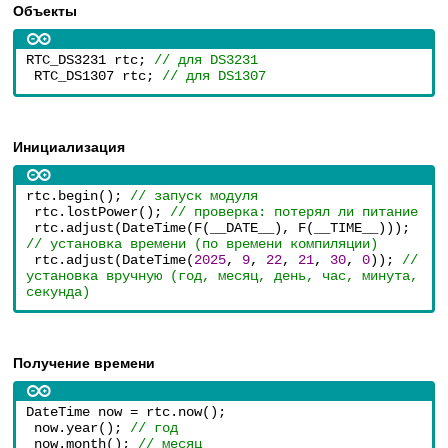
Объекты
RTC_DS3231 rtc; 
// для DS3231
RTC_DS1307 rtc; 
// для DS1307
Инициализация
rtc.begin(); 
// запуск модуля
rtc.lostPower(); 
// проверка: потерял ли питание
rtc.adjust(DateTime(F(__DATE__), F(__TIME__))); 
// установка времени (по времени компиляции)
rtc.adjust(DateTime(
2025
, 
9
, 
22
, 
21
, 
30
, 
0
)); 
// 
установка вручную (год, месяц, день, час, минута, 
секунда)
Получение времени
DateTime now = rtc.now();
now.year(); 
// год
now.month(); 
// месяц