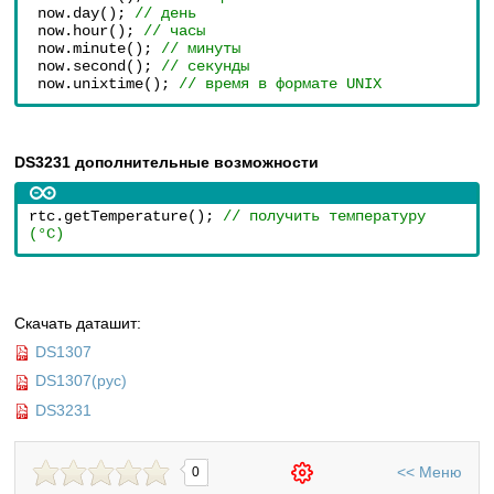
now.day(); 
// день
now.hour(); 
// часы
now.minute(); 
// минуты
now.second(); 
// секунды
now.unixtime(); 
// время в формате UNIX
DS3231 дополнительные возможности
rtc.getTemperature(); 
// получить температуру 
(°C)
Скачать даташит:
DS1307
DS1307(рус)
DS3231
<<
Меню
0