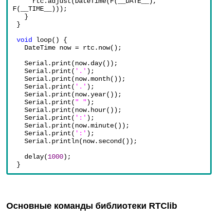
rtc.adjust(DateTime(F(__DATE__), 
F(__TIME__)));
}
}
void 
loop() {
DateTime now = rtc.now();
Serial.print(now.day());
Serial.print(
'.'
);
Serial.print(now.month());
Serial.print(
'.'
);
Serial.print(now.year());
Serial.print(
" "
);
Serial.print(now.hour());
Serial.print(
':'
);
Serial.print(now.minute());
Serial.print(
':'
);
Serial.println(now.second());
delay(
1000
);
}
Основные команды библиотеки RTClib