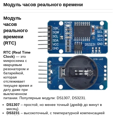
Модуль часов реального времени
Модуль
часов
реального
времени
(RTC)
RTC (Real Time
Clock)
— это
микросхема с
кварцевым
резонатором и
батарейкой,
которая
отслеживает
текущее время и
дату даже при
выключенном
питании. Популярные модули: DS1307, DS3231.
DS1307
– простой, но менее точный (дрейф до минут в
месяц).
DS3231
– высокоточный, с температурной компенсацией