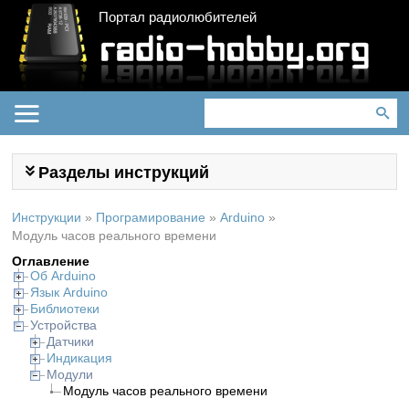
Портал радиолюбителей
Разделы инструкций
Инструкции
»
Програмирование
»
Arduino
»
Модуль часов реального времени
Оглавление
Об Arduino
Язык Arduino
Библиотеки
Устройства
Датчики
Индикация
Модули
Модуль часов реального времени