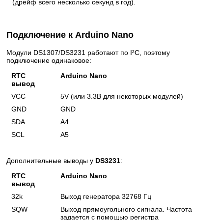
(дрейф всего несколько секунд в год).
Подключение к Arduino Nano
Модули DS1307/DS3231 работают по I²C, поэтому
подключение одинаковое:
RTC
Arduino Nano
вывод
VCC
5V (или 3.3В для некоторых модулей)
GND
GND
SDA
A4
SCL
A5
Дополнительные выводы у
DS3231
:
RTC
Arduino Nano
вывод
32k
Выход генератора 32768 Гц
SQW
Выход прямоугольного сигнала. Частота
задается с помощью регистра