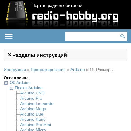
Портал радиолюбителей
Разделы инструкций
Инструкции
»
Програмирование
»
Arduino
»
11. Размеры
Оглавление
Об Arduino
Платы Arduino
Arduino UNO
Arduino Pro
Arduino Leonardo
Arduino Mega
Arduino Due
Arduino Nano
Arduino Pro Mini
Arduino Micro