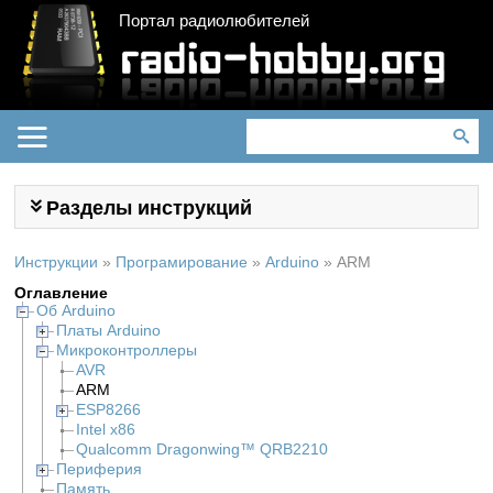
Портал радиолюбителей
Разделы инструкций
Инструкции
»
Програмирование
»
Arduino
»
ARM
Оглавление
Об Arduino
Платы Arduino
Микроконтроллеры
AVR
ARM
ESP8266
Intel x86
Qualcomm Dragonwing™ QRB2210
Периферия
Память