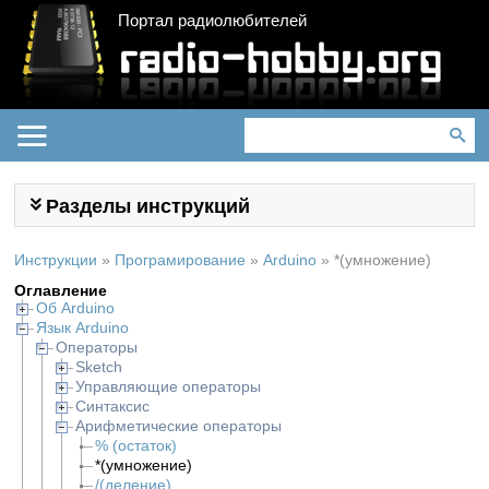
Портал радиолюбителей
Разделы инструкций
Инструкции
»
Програмирование
»
Arduino
»
*(умножение)
Оглавление
Об Arduino
Язык Arduino
Операторы
Sketch
Управляющие операторы
Синтаксис
Арифметические операторы
% (остаток)
*(умножение)
/(деление)