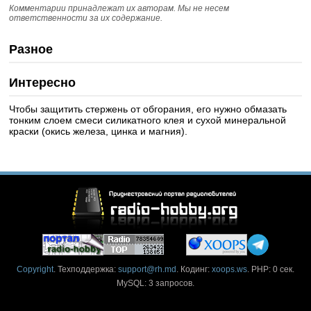
Комментарии принадлежат их авторам. Мы не несем
ответственности за их содержание.
Разное
Интересно
Чтобы защитить стержень от обгорания, его нужно обмазать
тонким слоем смеси силикатного клея и сухой минеральной
краски (окись железа, цинка и магния).
Copyright
. Техподдержка:
support@rh.md
. Кодинг:
xoops.ws
. PHP: 0 сек.
MySQL: 3 запросов.