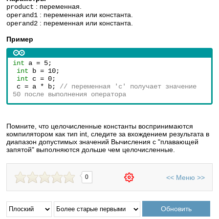
: переменная.
product
: переменная или константа.
operand1
: переменная или константа.
operand2
Пример
int
 a = 5;
int
 b = 10;
int
 c = 0;
 c = a * b; 
// переменная 'c' получает значение 
50 после выполнения оператора
Помните, что целочисленные константы воспринимаются
компилятором как тип int, следите за вхождением результата в
диапазон допустимых значений Вычисления с "плавающей
запятой" выполняются дольше чем целочисленные.
<<
Меню
>>
0