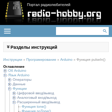
Портал радиолюбителей
Разделы инструкций
Инструкции
»
Програмирование
»
Arduino
»
Функция pulseIn()
Оглавление
Об Arduino
Язык Arduino
Операторы
Данные
Функции
Цифровой ввод/вывод
Аналоговый вход/выход
Расширенный ввод/вывод
Функция tone()
Функция noTone()