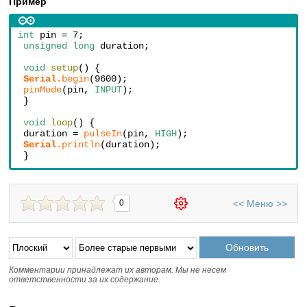
Пример
int
 pin = 7;
unsigned long
 duration;
void
setup
() {
Serial
.begin
(9600);
pinMode
(pin, 
INPUT
);
 }
void
loop
() {
 duration = 
pulseIn
(pin, 
HIGH
);
Serial
.println
(duration);
 }
<<
Меню
>>
0
Комментарии принадлежат их авторам. Мы не несем
ответственности за их содержание.