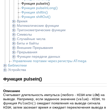
Функция pulseIn()
Функция pulseInLong()
Функция shiftIn()
Функция shiftOut()
Время
Математические функции
Тригонометрические функции
Символы
Случайные числа
Биты и байты
Внешние Прерывания
Прерывания
Функции передачи данных
Управление портами через регистры ATmega
Библиотеки
Устройства
Функция pulseIn()
Описание
Считывает длительность импульса (любого -
или
) на
HIGH
LOW
выводе. Например, если заданное значение (
) -
, то
value
HIGH
функция
ожидает появления на выводе сигнала
PulseIn()
, затем засекает время и ожидает переключения вывода в
HIGH