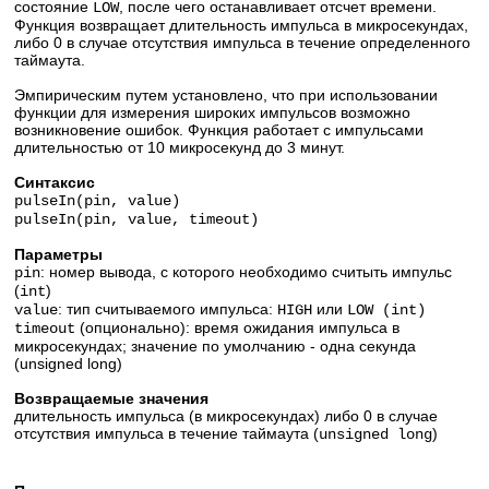
состояние
, после чего останавливает отсчет времени.
LOW
Функция возвращает длительность импульса в микросекундах,
либо 0 в случае отсутствия импульса в течение определенного
таймаута.
Эмпирическим путем установлено, что при использовании
функции для измерения широких импульсов возможно
возникновение ошибок. Функция работает с импульсами
длительностью от 10 микросекунд до 3 минут.
Синтаксис
pulseIn(pin, value)
pulseIn(pin, value, timeout)
Параметры
: номер вывода, с которого необходимо считыть импульс
pin
(
)
int
: тип считываемого импульса:
или
value
HIGH
LOW (int)
(опционально): время ожидания импульса в
timeout
микросекундах; значение по умолчанию - одна секунда
(unsigned long)
Возвращаемые значения
длительность импульса (в микросекундах) либо 0 в случае
отсутствия импульса в течение таймаута (
)
unsigned long