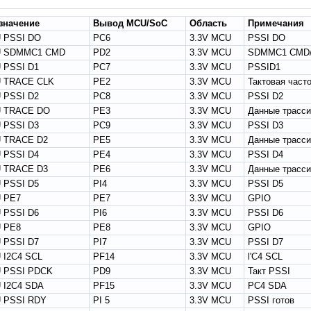
значение
Вывод MCU/SoC
Область
Примечания
 PSSI DO
PC6
3.3V MCU
PSSI DO
 SDMMC1 CMD
PD2
3.3V MCU
SDMMC1 CMD/
 PSSI D1
PC7
3.3V MCU
PSSID1
 TRACE CLK
PE2
3.3V MCU
Тактовая част
 PSSI D2
PC8
3.3V MCU
PSSI D2
 TRACE DO
PE3
3.3V MCU
Данные трасси
 PSSI D3
PC9
3.3V MCU
PSSI D3
 TRACE D2
PE5
3.3V MCU
Данные трасси
 PSSI D4
PE4
3.3V MCU
PSSI D4
 TRACE D3
PE6
3.3V MCU
Данные трасси
 PSSI D5
PI4
3.3V MCU
PSSI D5
 PE7
PE7
3.3V MCU
GPIO
 PSSI D6
PI6
3.3V MCU
PSSI D6
 PE8
PE8
3.3V MCU
GPIO
 PSSI D7
PI7
3.3V MCU
PSSI D7
 I2C4 SCL
PF14
3.3V MCU
l'C4 SCL
 PSSI PDCK
PD9
3.3V MCU
Такт PSSI
 I2C4 SDA
PF15
3.3V MCU
PC4 SDA
 PSSI RDY
PI 5
3.3V MCU
PSSI готов