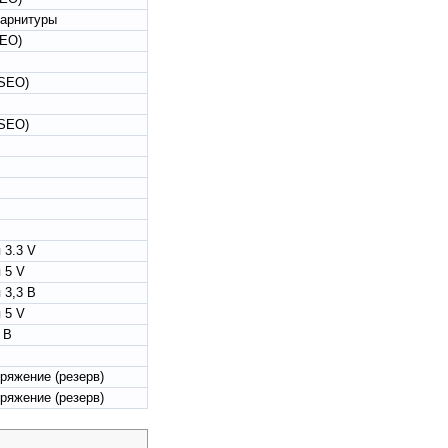
гарнитуры
SEO)
(SEO)
(SEO)
 3.3 V
 5 V
 3,3 В
 5 V
 В
ряжение (резерв)
ряжение (резерв)