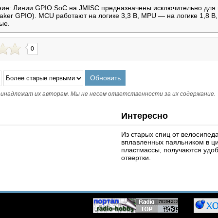
ие: Линии GPIO SoC на JMISC предназначены исключительно для 
ker GPIO). MCU работают на логике 3,3 В, MPU — на логике 1,8 В
ые.
0
инадлежат их авторам. Мы не несем ответственности за их содержание.
Интересно
Из старых спиц от велосипеда
вплавленных паяльником в ци
пластмассы, получаются удо
отвертки.