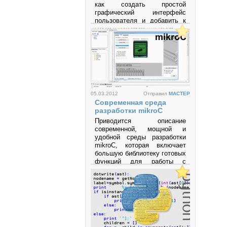
как создать простой
графический интерфейс
пользователя и добавить к
нему несложной
функциональности.
Просмотров: 64683
05.03.2012
Отправил
MACTEP
Современная среда
разработки mikroC
Приводится описание
современной, мощной и
удобной среды разработки
mikroC, которая включает
большую библиотеку готовых
функций для работы с
разнообразными
интерфейсами и
устройствами и позволяет
быстро создавать
эффективные программы на
языке высокого уровня Си
для микроконтроллеров
семейств PIC, AVR, MCS-51