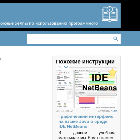
зможные хелпы по использованию программного
в
Похожие инструкции
30.03.2012
Отправил
an
Графический интерфейс
на языке Java в среде
IDE NetBeans
В данном учебном
материале мы Вам покажем,