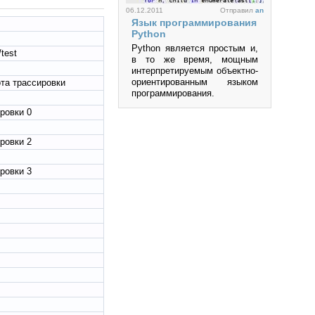
и др.
06.12.2011
Отправил
an
Язык программирования
Просмотров: 219896
Python
Python является простым и,
test
в то же время, мощным
интерпретируемым объектно-
ориентированным языком
ота трассировки
программирования.
Просмотров: 457148
ровки 0
ровки 2
ровки 3
06.10.2011
Отправил
an
QT 4.5
Сегодня практически
невозможно представить
себе приложение, не
обладающее интерфейсом
пользователя. Понятия
Software и GUI (Graphical
User Interface) неразрывно
связаны друг с другом.