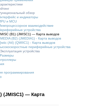
Примеры применения
Характеристики
ейтинг
Функциональный обзор
Интерфейс и индикаторы
MPU и MCU
Межпроцессорное взаимодействие
Периферийные устройства
JMISC (B1) (JMISC1) — Карта выводов
JMEDIA (B2) (JMEDIA1) - Карта выводов
Qwiic (A4) (QWIIC1) - Карта выводов
Высокоскоростные периферийные устройства
 Эксплуатация устройства
 Размеры
нтроллеры
рия
ия программирования
o
) (JMISC1) — Карта