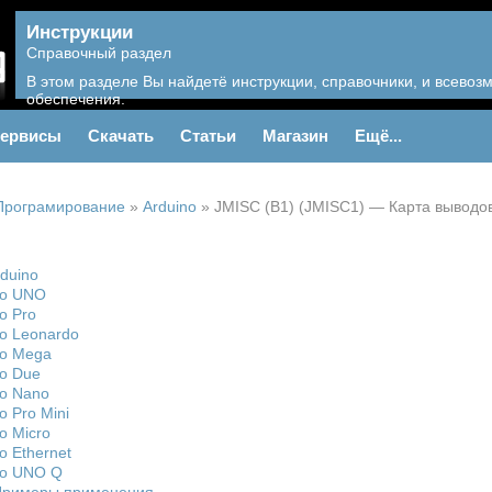
Инструкции
Справочный раздел
В этом разделе Вы найдетё инструкции, справочники, и всево
обеспечения.
ервисы
Скачать
Статьи
Магазин
Ещё...
Програмирование
»
Arduino
»
JMISC (B1) (JMISC1) — Карта выводо
duino
no UNO
o Pro
no Leonardo
no Mega
no Due
no Nano
o Pro Mini
o Micro
o Ethernet
no UNO Q