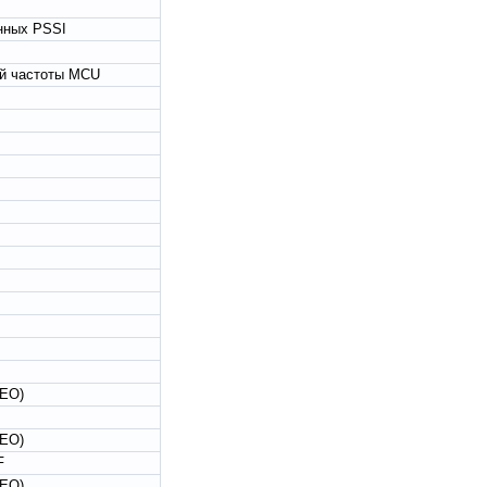
Просмотров: 287990
нных PSSI
ой частоты MCU
02.10.2011
Отправил
MACTEP
Borland C++ Builder 6
В данной статье
рассказывается о том, как
легко и просто освоить один
из новых продуктов Borland
C++ Builder 6.0 для
разработки программ и
быстро начать создавать
собственные программы,
работающие в операционной
системе Windows.
Просмотров: 1155188
SEO)
SEO)
F
SEO)