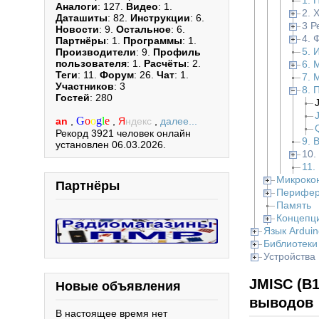
1. 
Аналоги
: 127.
Видео
: 1.
2. 
Даташиты
: 82.
Инструкции
: 6.
3 Р
Новости
: 9.
Остальное
: 6.
4. 
Партнёры
: 1.
Программы
: 1.
5. 
Производители
: 9.
Профиль
пользователя
: 1.
Расчёты
: 2.
6. 
Теги
: 11.
Форум
: 26.
Чат
: 1.
7. 
Участников
: 3
8. 
Гостей
: 280
G
o
o
g
l
e
an
,
,
Я
ндекс
,
далее...
Рекорд 3921 человек онлайн
9. 
установлен 06.03.2026.
10.
11.
Микроко
Партнёры
Перифе
Память
Концепц
Язык Arduin
Библиотеки
Устройства
JMISC (B1
Новые объявления
выводов
В настоящее время нет