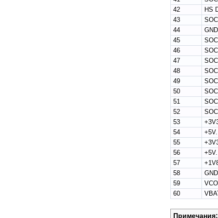
42
HS 
43
SOC
44
GND
45
SOC
46
SOC
47
SOC
48
SOC
49
SOC
50
SOC
51
SOC
52
SOC
53
+3V3
54
+5V
55
+3V3
56
+5V
57
+1V8
58
GND
59
VCOI
60
VBAT
Примечания: