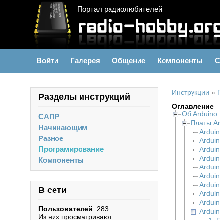
Портал радиолюбителей
Войти
Галерея
Общение
Компоненты
С
Инструкции
»
Разделы инструкций
Оглавление
Об Arduino
САПР
Платы Ar
Начинающим
Ardui
Разное
Arduin
Програмирование
Ardui
Ardui
Компоненты
Ardui
Ardui
Arduin
В сети
Arduin
Arduin
Пользователей
: 283
Ardui
Из них просматривают: