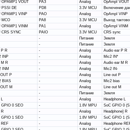
 OPAMP1 VOUT
РАЗ
Analog
OpAmpI VOUT
 PSSI DE
PD8
3.3V MCU
Включение да
 OPAMP1 VINP
РАО
Analog
OpAmpI VINP
 MCO
PA8
3.3V MCU
Выход тактов
 OPAMP1 VINM
PA1
Analog
OpAmpI VINM
 CRS SYNC
PAIO
3.3V MCU
CRS sync
-
Питание
Земля
-
Питание
Земля
 P R
-
Analog
Audio ear P R
2 INP
-
Analog
Mic2 IN*
 M R
-
Analog
Audio ear M R
2 INM
-
Analog
Mic2 IN-
EOUT P
-
Analog
Line out P
2 BIAS
-
Analog
Mic2 bias
EOUT M
-
Analog
Line out M
-
Питание
Земля
 L
-
Analog
Headphone L
 GPIO 0 SEO
-
1.8V MPU
SoC GPIO 0 (
 R
-
Analog
Headphone] R
 GPIO 1 SEO
-
1.8V MPU
SoC GPIO 1 (
 REF
-
Analog
Headphone RE
 GPIO 2 SEO
-
1.8V MPU
SoC GPIO 2 (