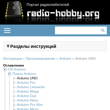
Портал радиолюбителей
Разделы инструкций
Инструкции
»
Програмирование
»
Arduino
»
Arduino UNO
Оглавление
Об Arduino
Платы Arduino
Arduino UNO
Arduino Pro
Arduino Leonardo
Arduino Mega
Arduino Due
Arduino Nano
Arduino Pro Mini
Arduino Micro