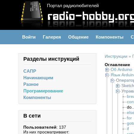
Портал радиолюбителей
Войти
Галерея
Общение
Компоненты
С
Инструкции
»
Разделы инструкций
Оглавление
Об Arduino
САПР
Язык Arduin
Начинающим
Операто
Разное
Sketc
Програмирование
Управ
bre
Компоненты
con
do..
els
В сети
for
got
Пользователей
: 137
if
Из них просматривают: