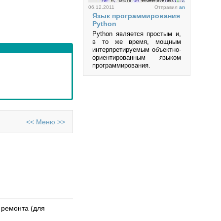
и др.
06.12.2011
Отправил
an
Язык программирования
Просмотров: 219898
Python
Python является простым и,
в то же время, мощным
интерпретируемым объектно-
ориентированным языком
программирования.
Просмотров: 457159
<<
Меню
>>
06.10.2011
Отправил
an
QT 4.5
Сегодня практически
невозможно представить
себе приложение, не
обладающее интерфейсом
пользователя. Понятия
Software и GUI (Graphical
 ремонта (для
User Interface) неразрывно
связаны друг с другом.