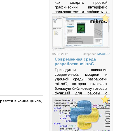
как создать простой
графический интерфейс
пользователя и добавить к
нему несложной
функциональности.
Просмотров: 64683
05.03.2012
Отправил
MACTEP
Современная среда
разработки mikroC
Приводится описание
современной, мощной и
удобной среды разработки
mikroC, которая включает
большую библиотеку готовых
функций для работы с
разнообразными
еряется в конце цикла,
интерфейсами и
устройствами и позволяет
быстро создавать
эффективные программы на
языке высокого уровня Си
для микроконтроллеров
семейств PIC, AVR, MCS-51