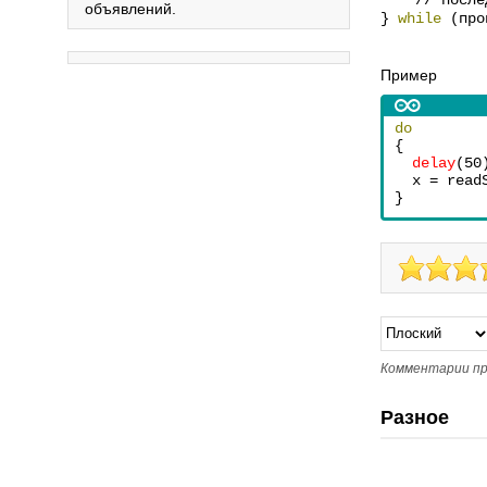
// последо
объявлений.
}
while
(про
Пример
do
{
delay
(50
  x = read
}
Комментарии пр
Разное