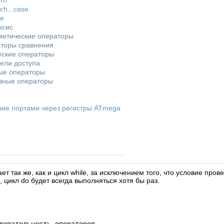
urn
tch...case
le
ксис
етические операторы
торы сравнения
еские операторы
тели доступа
ые операторы
вные операторы
ние портами через регистры ATmega
ет так же, как и цикл while, за исключением того, что условие пров
 цикл do будет всегда выполняться хотя бы раз.