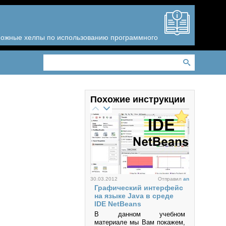
зможные хелпы по использованию программного
Похожие инструкции
30.03.2012
Отправил
an
Графический интерфейс
на языке Java в среде
IDE NetBeans
В данном учебном
материале мы Вам покажем,