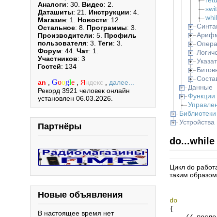
ret
Аналоги
: 30.
Видео
: 2.
swi
Даташиты
: 21.
Инструкции
: 4.
whi
Магазин
: 1.
Новости
: 12.
Синта
Остальное
: 8.
Программы
: 3.
Арифм
Производители
: 5.
Профиль
пользователя
: 3.
Теги
: 3.
Опера
Форум
: 44.
Чат
: 1.
Логич
Участников
: 3
Указа
Гостей
: 134
Битов
Соста
G
o
o
g
l
e
an
,
,
Я
ндекс
,
далее...
Данные
Рекорд 3921 человек онлайн
Функции
установлен 06.03.2026.
Управле
Библиотеки
Устройства
Партнёры
do...while
Цикл do работа
таким образом,
Новые объявления
do
{
В настоящее время нет