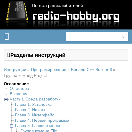
Портал радиолюбителей
Разделы инструкций
Инструкции
»
Програмирование
»
Borland C++ Builder 6
»
Группа команд Project
Оглавление
От автора
Введение
Часть I. Среда разработки
Глава 1. Установка
Глава 2. Начало
Глава 3. Интерфейс
Глава 4. Первая программа
Глава 5. Главное меню
Группа команд File