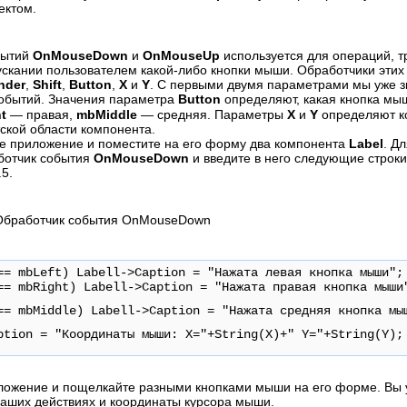
ектом.
бытий
OnMouseDown
и
OnMouseUp
используется для операций, 
ускании пользователем какой-либо кнопки мыши. Обработчики эти
nder
,
Shift
,
Button
,
X
и
Y
. С первыми двумя параметрами мы уже з
обытий. Значения параметра
Button
определяют, какая кнопка мы
ht
— правая,
mbMiddle
— средняя. Параметры
X
и
Y
определяют к
ской области компонента.
е приложение и поместите на его форму два компонента
Label
. Д
ботчик события
OnMouseDown
и введите в него следующие строк
.5.
 Обработчик события OnMouseDown
== mbLeft) Labell->Caption = "Нажата левая кнопка мыши";
== mbRight) Labell->Caption = "Нажата правая кнопка мыши
== mbMiddle) Labell->Caption = "Нажата средняя кнопка мы
ption = "Координаты мыши: X="+String(X)+" Y="+String(Y);
ложение и пощелкайте разными кнопками мыши на его форме. Вы
аших действиях и координаты курсора мыши.