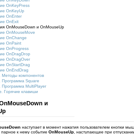
ие OnKeyDown
ие OnKeyPress
ие OnKeyUp
ие OnEnter
ие OnExit
ия OnMouseDown и OnMouseUp
ие OnMouseMove
ие OnChange
ие OnPaint
ие OnProgress
ие OnDragDrop
ие OnDragOver
ие OnStartDrag
ие OnEndDrag
. Методы компонентов
. Программа Square
. Программа MultiPlayer
. Горячие клавиши
 OnMouseDown и
Up
ouseDown
наступает в момент нажатия пользователем кнопки мы
 парное к нему событие
OnMouseUp
, наступающее при отпускани