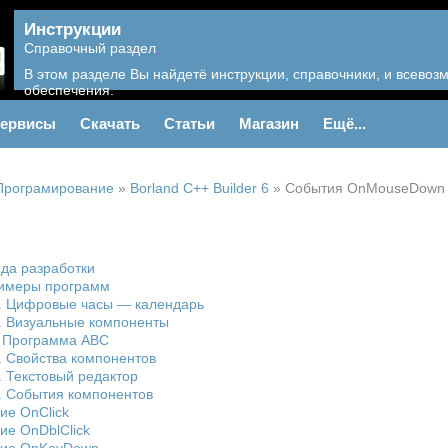
Инструкции
Справочный раздел
В этом разделе Вы найдетё инструкции, справочники, и всево
обеспечения.
ервисы
Скачать
Статьи
Магазин
Ещё...
Програмирование
»
Borland C++ Builder 6
»
События OnMouseDown
еда разработки
Примеры программ
7. Цифровые часы — календарь
. Визуальные компоненты
9 Программа ABC
. Свойства компонентов
. Текстовый редактор
. События компонентов
ие OnClick
ие OnDblClick