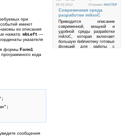
05.03.2012
Отправил
MACTEP
Современная среда
разработки mikroC
требуемых при
Приводится описание
х событий имеют
современной, мощной и
накомы из описания
удобной среды разработки
ши нажата:
—
mbLeft
mikroC, которая включает
оординаты указателя
большую библиотеку готовых
функций для работы с
ля формы
Form1
разнообразными
и программного кода
интерфейсами и
устройствами и позволяет
быстро создавать
эффективные программы на
языке высокого уровня Си
для микроконтроллеров
семейств PIC, AVR, MCS-51
и др.
06.12.2011
Отправил
an
Язык программирования
";
Просмотров: 219996
Python
ши";
Python является простым и,
в то же время, мощным
интерпретируемым объектно-
ориентированным языком
программирования.
 увидите сообщения
Просмотров: 457391