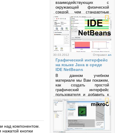
взаимодействующих с
окружающей физической
средой, чем стандартные
персональные компьютеры,
которые фактически не
выходят за рамки
виртуальности. Это
платформа,
предназначенная для
«physical computing» с
открытым программным
кодом, построенная на
30.03.2012
Отправил
an
простой печатной плате с
Графический интерфейс
современной средой для
на языке Java в среде
написания программного
IDE NetBeans
обеспечения.
В данном учебном
материале мы Вам покажем,
Просмотров: 597981
как создать простой
графический интерфейс
пользователя и добавить к
нему несложной
функциональности.
Просмотров: 64706
ши над компонентом.
и нажатой кнопки