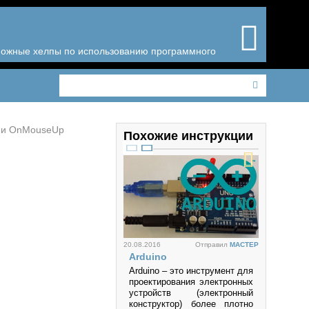
зможные хелпы по использованию программного
 и OnMouseUp
Похожие инструкции
20.08.2016
Отправил
MACTEP
Arduino
Arduino – это инструмент для
проектирования электронных
устройств (электронный
конструктор) более плотно