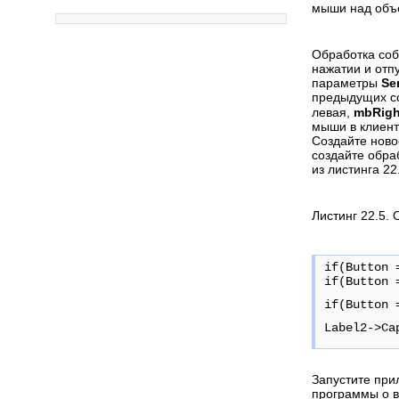
мыши над объ
Обработка со
нажатии и отп
параметры
Se
предыдущих с
левая,
mbRig
мыши в клиент
Создайте ново
создайте обра
из листинга 22
Листинг 22.5.
if(Button 
if(Button 
if(Button 
Label2->Ca
Запустите при
программы о в