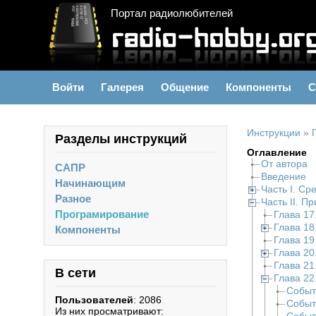
Портал радиолюбителей
Войти
Галерея
Общение
Компоненты
С
Инструкции
»
Разделы инструкций
Оглавление
От автора
САПР
Введение
Начинающим
Часть I. Ср
Разное
Часть II. 
Програмирование
Глава 1
Глава 18
Компоненты
Глава 1
Глава 20
Глава 21
В сети
Глава 22
Событ
Пользователей
: 2086
Событ
Из них просматривают: