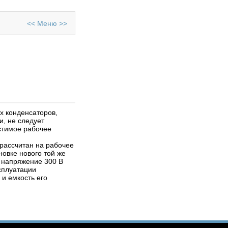
<<
Меню
>>
06.10.2011
Отправил
an
QT 4.5
Сегодня практически
невозможно представить
себе приложение, не
обладающее интерфейсом
х конденсаторов,
пользователя. Понятия
, не следует
Software и GUI (Graphical
стимое рабочее
User Interface) неразрывно
связаны друг с другом.
рассчитан на рабочее
Просмотров: 288361
новке нового той же
а напряжение 300 В
сплуатации
 и емкость его