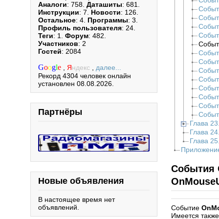
Событ
Аналоги
: 758.
Даташиты
: 681.
Событ
Инструкции
: 7.
Новости
: 126.
Событ
Остальное
: 4.
Программы
: 3.
Событ
Профиль пользователя
: 24.
Событ
Теги
: 1.
Форум
: 482.
Участников
: 2
Событ
Гостей
: 2084
Событ
Событ
G
o
o
g
l
e
,
Я
ндекс
,
далее...
Событ
Рекорд 4304 человек онлайн
Событ
установлен 08.08.2026.
Событ
Событ
Событ
Партнёры
Событ
Глава 23
Глава 24
Глава 25
Приложение
События
Новые объявления
OnMouse
В настоящее время нет
объявлений.
Событие
OnM
Имеется также