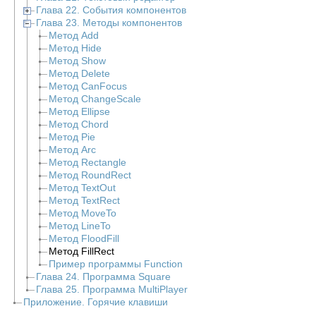
Глава 22. События компонентов
Глава 23. Методы компонентов
Метод Add
Метод Hide
Метод Show
Метод Delete
Метод CanFocus
Метод ChangeScale
Метод Ellipse
Метод Chord
Метод Pie
Метод Arc
Метод Rectangle
Метод RoundRect
Метод TextOut
Метод TextRect
Метод MoveTo
Метод LineTo
Метод FloodFill
Метод FillRect
Пример программы Function
Глава 24. Программа Square
Глава 25. Программа MultiPlayer
Приложение. Горячие клавиши