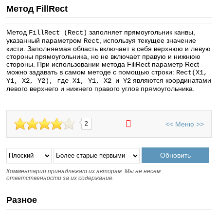
Метод FillRect
Метод
заполняет прямоугольник канвы,
FillRect (Rect)
указанный параметром
, используя текущее значение
Rect
кисти. Заполняемая область включает в себя верхнюю и левую
стороны прямоугольника, но не включает правую и нижнюю
стороны. При использовании метода FiliRect параметр Rect
можно задавать в самом методе с помощью строки:
Rect(X1,
являются координатами
Y1, Х2, Y2), где X1, Y1, X2 и Y2
левого верхнего и нижнего правого углов прямоугольника.
<<
Меню
>>
2
Комментарии принадлежат их авторам. Мы не несем
ответственности за их содержание.
Разное