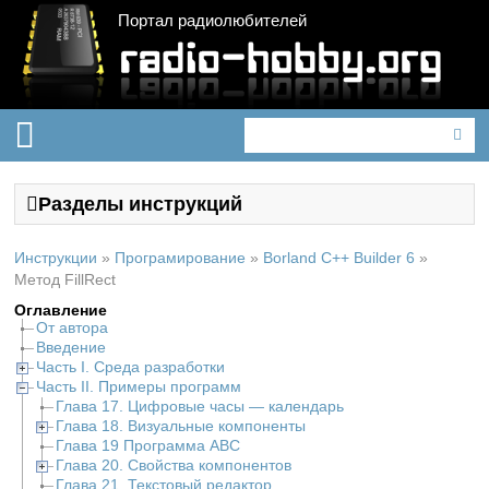
Портал радиолюбителей
Разделы инструкций
Инструкции
»
Програмирование
»
Borland C++ Builder 6
»
Метод FillRect
Оглавление
От автора
Введение
Часть I. Среда разработки
Часть II. Примеры программ
Глава 17. Цифровые часы — календарь
Глава 18. Визуальные компоненты
Глава 19 Программа ABC
Глава 20. Свойства компонентов
Глава 21. Текстовый редактор