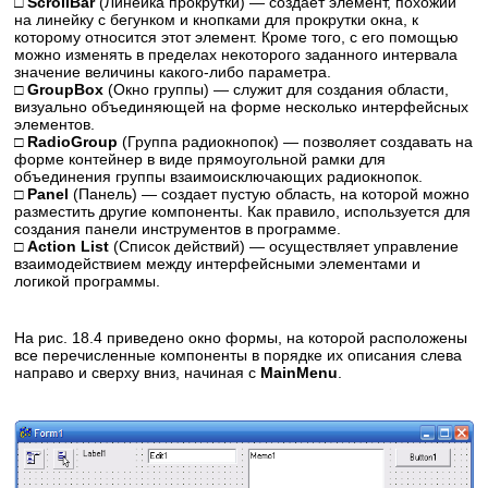
□ ScrollBar
(Линейка прокрутки) — создает элемент, похожий
на линейку с бегунком и кнопками для прокрутки окна, к
которому относится этот элемент. Кроме того, с его помощью
можно изменять в пределах некоторого заданного интервала
значение величины какого-либо параметра.
□ GroupBox
(Окно группы) — служит для создания области,
визуально объединяющей на форме несколько интерфейсных
элементов.
□ RadioGroup
(Группа радиокнопок) — позволяет создавать на
форме контейнер в виде прямоугольной рамки для
объединения группы взаимоисключающих радиокнопок.
□ Panel
(Панель) — создает пустую область, на которой можно
разместить другие компоненты. Как правило, используется для
создания панели инструментов в программе.
□ Action List
(Список действий) — осуществляет управление
взаимодействием между интерфейсными элементами и
логикой программы.
На рис. 18.4 приведено окно формы, на которой расположены
все перечисленные компоненты в порядке их описания слева
направо и сверху вниз, начиная с
MainMenu
.