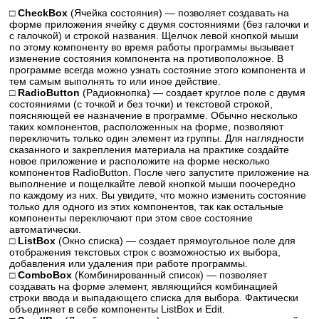
□ CheckBox
(Ячейка состояния) — позволяет создавать на
форме приложения ячейку с двумя состояниями (без галочки и
с галочкой) и строкой названия. Щелчок левой кнопкой мыши
по этому компоненту во время работы программы вызывает
изменение состояния компонента на противоположное. В
программе всегда можно узнать состояние этого компонента и
тем самым выполнять то или иное действие.
□ RadioButton
(Радиокнопка) — создает круглое поле с двумя
состояниями (с точкой и без точки) и текстовой строкой,
поясняющей ее назначение в программе. Обычно несколько
таких компонентов, расположенных на форме, позволяют
переключить только один элемент из группы. Для наглядности
сказанного и закрепления материала на практике создайте
новое приложение и расположите на форме несколько
компонентов RadioButton. После чего запустите приложение на
выполнение и пощелкайте левой кнопкой мыши поочередно
по каждому из них. Вы увидите, что можно изменить состояние
только для одного из этих компонентов, так как остальные
компоненты переключают при этом свое состояние
автоматически.
□ ListBox
(Окно списка) — создает прямоугольное поле для
отображения текстовых строк с возможностью их выбора,
добавления или удаления при работе программы.
□ ComboBox
(Комбинированный список) — позволяет
создавать на форме элемент, являющийся комбинацией
строки ввода и выпадающего списка для выбора. Фактически
объединяет в себе компоненты ListBox и Edit.