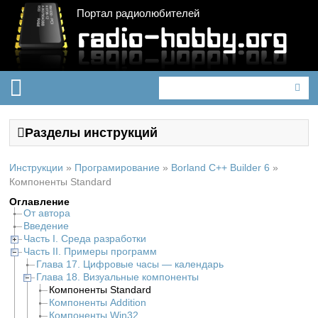
Портал радиолюбителей
Разделы инструкций
Инструкции
»
Програмирование
»
Borland C++ Builder 6
»
Компоненты Standard
Оглавление
От автора
Введение
Часть I. Среда разработки
Часть II. Примеры программ
Глава 17. Цифровые часы — календарь
Глава 18. Визуальные компоненты
Компоненты Standard
Компоненты Addition
Компоненты Win32