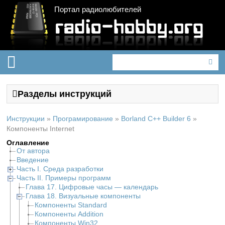
Портал радиолюбителей
Разделы инструкций
Инструкции
»
Програмирование
»
Borland C++ Builder 6
»
Компоненты Internet
Оглавление
От автора
Введение
Часть I. Среда разработки
Часть II. Примеры программ
Глава 17. Цифровые часы — календарь
Глава 18. Визуальные компоненты
Компоненты Standard
Компоненты Addition
Компоненты Win32