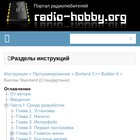
Портал радиолюбителей
Разделы инструкций
Инструкции
»
Програмирование
»
Borland C++ Builder 6
»
Кнопки Standard (Стандартные)
Оглавление
От автора
Введение
Часть I. Среда разработки
Глава 1. Установка
Глава 2. Начало
Глава 3. Интерфейс
Глава 4. Первая программа
Глава 5. Главное меню
Глава 6. Быстрые кнопки