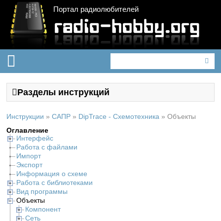
Портал радиолюбителей
Разделы инструкций
Инструкции
»
САПР
»
DipTrace - Схемотехника
»
Объекты
Оглавление
Интерфейс
Работа с файлами
Импорт
Экспорт
Информация о схеме
Работа с библиотеками
Вид программы
Объекты
Компонент
Сеть