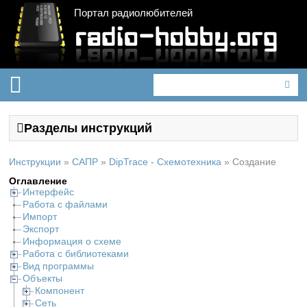
Портал радиолюбителей
Разделы инструкций
Инструкции
»
САПР
»
DipTrace - Схемотехника
»
Создание
Оглавление
Интерфейс
Работа с файлами
Импорт
Экспорт
Информация о схеме
Работа с библиотеками
Вид программы
Объекты
Компонент
Сеть