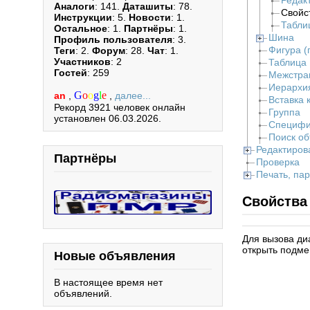
Редак
Аналоги
: 141.
Даташиты
: 78.
Свойс
Инструкции
: 5.
Новости
: 1.
Табли
Остальное
: 1.
Партнёры
: 1.
Шина
Профиль пользователя
: 3.
Фигура (
Теги
: 2.
Форум
: 28.
Чат
: 1.
Участников
: 2
Таблица
Гостей
: 259
Межстра
Иерархи
G
o
o
g
l
e
an
,
,
далее...
Вставка 
Рекорд 3921 человек онлайн
Группа
установлен 06.03.2026.
Специфи
Поиск об
Редактиров
Партнёры
Проверка
Печать, па
Свойства
Для вызова ди
открыть подмен
Новые объявления
В настоящее время нет
объявлений.