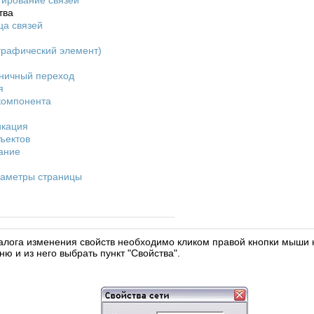
тирование связей
тва
ца связей
графический элемент)
ничный переход
я
компонента
кация
ъектов
ание
раметры страницы
алога изменения свойств необходимо кликом правой кнопки мыши 
ю и из него выбрать пункт "Свойства".