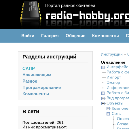
Портал радиолюбителей
Войти
Галерея
Общение
Компоненты
С
Инструкции
»
Разделы инструкций
Оглавление
Интерфейс
САПР
Работа с ф
Начинающим
Импорт
Разное
Экспорт
Програмирование
Информаци
Работа с б
Компоненты
Вид прогр
Объекты
Компоне
В сети
Сеть
Описа
Пользователей
: 261
Созда
Из них просматривают: