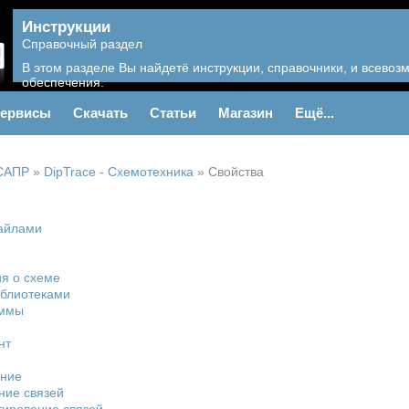
Инструкции
Справочный раздел
В этом разделе Вы найдетё инструкции, справочники, и всево
обеспечения.
ервисы
Скачать
Статьи
Магазин
Ещё...
САПР
»
DipTrace - Схемотехника
»
Свойства
айлами
я о схеме
иблиотеками
аммы
нт
ние
ние связей