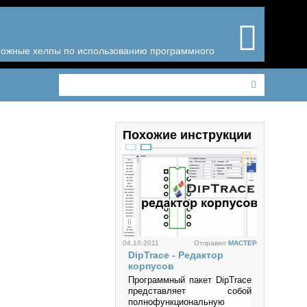
зможные хелпы по использованию программного
Похожие инструкции
04.10.2011
Отправил
MACTEP
DipTrace - Редактор
корпусов
Программный пакет DipTrace
представляет собой
полнофункциональную