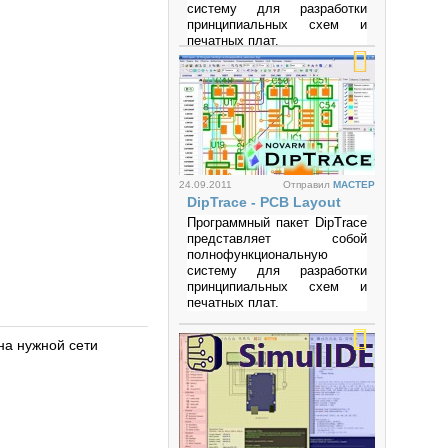
систему для разработки
принципиальных схем и
печатных плат.
Просмотров: 177240
24.09.2011
Отправил
MACTEP
DipTrace - PCB Layout
Программный пакет DipTrace
представляет собой
полнофункциональную
систему для разработки
принципиальных схем и
печатных плат.
Просмотров: 818678
на нужной сети