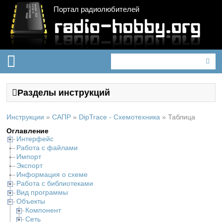
Портал радиолюбителей
Разделы инструкций
Инструкции
»
САПР
»
DipTrace - Схемотехника
»
Таблица
Оглавление
Интерфейс
Работа с файлами
Импорт
Экспорт
Информация о схеме
Работа с библиотеками
Вид программы
Объекты
Компонент
Сеть