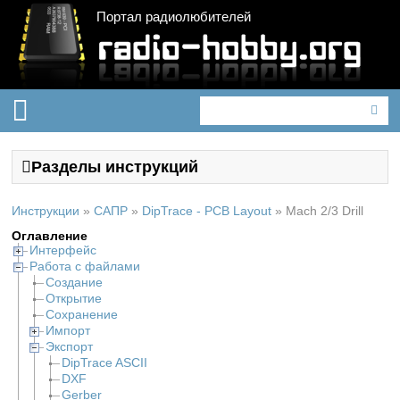
Портал радиолюбителей
Разделы инструкций
Инструкции
»
САПР
»
DipTrace - PCB Layout
»
Mach 2/3 Drill
Оглавление
Интерфейс
Работа с файлами
Создание
Открытие
Сохранение
Импорт
Экспорт
DipTrace ASCII
DXF
Gerber