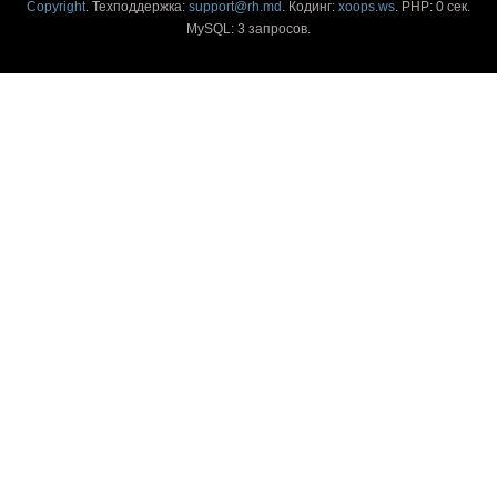
Copyright
. Техподдержка:
support@rh.md
. Кодинг:
xoops.ws
. PHP: 0 сек.
MySQL: 3 запросов.