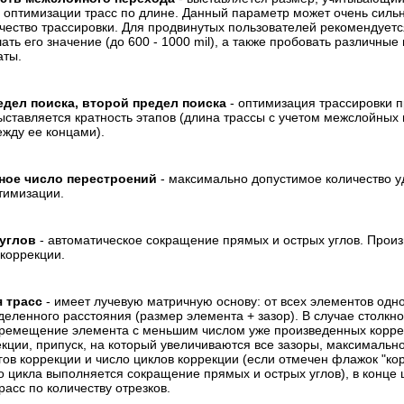
 оптимизации трасс по длине. Данный параметр может очень сильн
ачество трассировки. Для продвинутых пользователей рекомендует
ть его значение (до 600 - 1000 mil), а также пробовать различные
аты.
дел поиска, второй предел поиска
- оптимизация трассировки п
выставляется кратность этапов (длина трассы с учетом межслойных 
жду ее концами).
ое число перестроений
- максимально допустимое количество у
птимизации.
углов
- автоматическое сокращение прямых и острых углов. Произ
 коррекции.
 трасс
- имеет лучевую матричную основу: от всех элементов одн
деленного расстояния (размер элемента + зазор). В случае столкн
ремещение элемента с меньшим числом уже произведенных коррек
кции, припуск, на который увеличиваются все зазоры, максимальн
ов коррекции и число циклов коррекции (если отмечен флажок "корр
о цикла выполняется сокращение прямых и острых углов), в конце 
асс по количеству отрезков.