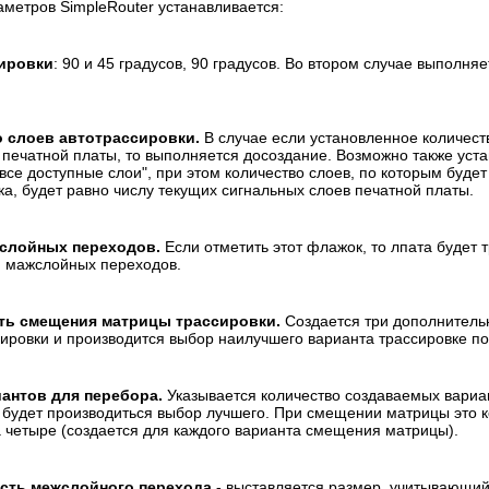
аметров SimpleRouter устанавливается:
ировки
: 90 и 45 градусов, 90 градусов. Во втором случае выполня
 слоев автотрассировки.
В случае если установленное количест
 печатной платы, то выполняется досоздание. Возможно также уст
 все доступные слои", при этом количество слоев, по которым буде
ка, будет равно числу текущих сигнальных слоев печатной платы.
жслойных переходов.
Если отметить этот флажок, то лпата будет 
я мажслойных переходов.
ть смещения матрицы трассировки.
Создается три дополнитель
ировки и производится выбор наилучшего варианта трассировке по
антов для перебора.
Указывается количество создаваемых вариа
 будет производиться выбор лучшего. При смещении матрицы это 
 четыре (создается для каждого варианта смещения матрицы).
сть межслойного перехода
- выставляется размер, учитывающи