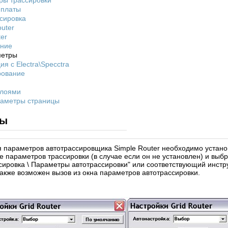
ры трассировки
 платы
сировка
uter
ter
ние
метры
ия с Electra\Specctra
рование
слоями
раметры страницы
ры
 параметров автотрассировщика Simple Router необходимо установ
не параметров трассировки (в случае если он не установлен) и выб
сировка \ Параметры автотрассировки" или соответствующий инст
Также возможен вызов из окна параметров автотрассировки.