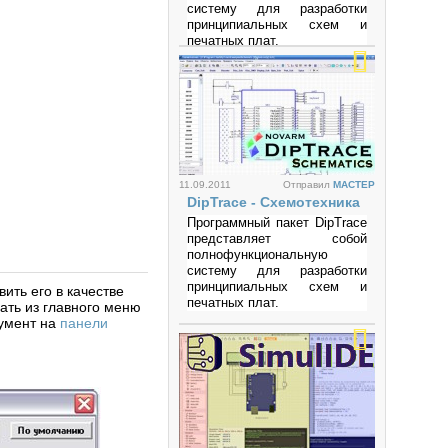
систему для разработки
принципиальных схем и
печатных плат.
Просмотров: 177256
11.09.2011
Отправил
MACTEP
DipTrace - Схемотехника
Программный пакет DipTrace
представляет собой
полнофункциональную
систему для разработки
принципиальных схем и
ить его в качестве
печатных плат.
рать из главного меню
румент на
панели
Просмотров: 337342