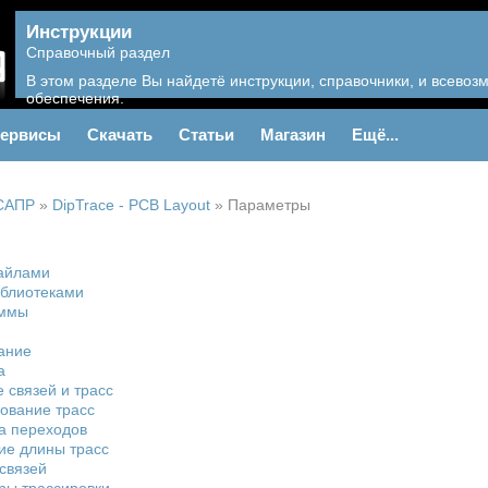
Инструкции
Справочный раздел
В этом разделе Вы найдетё инструкции, справочники, и всево
обеспечения.
ервисы
Скачать
Статьи
Магазин
Ещё...
САПР
»
DipTrace - PCB Layout
»
Параметры
айлами
иблиотеками
аммы
ание
а
 связей и трасс
ование трасс
а переходов
ие длины трасс
связей