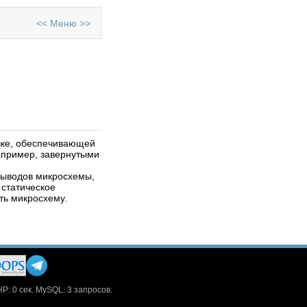
<<
Меню
>>
вке, обеспечивающей
апример, завернутыми
выводов микросхемы,
 статическое
ть микросхему.
HP: 0 сек. MySQL: 3 запросов.