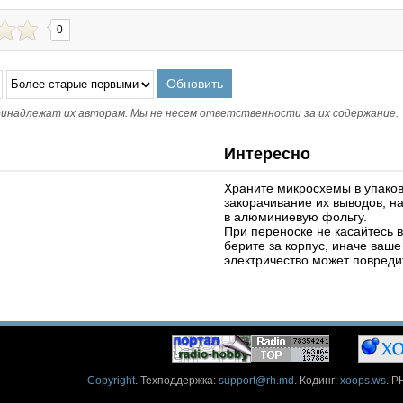
0
инадлежат их авторам. Мы не несем ответственности за их содержание.
Интересно
Храните микросхемы в упако
закорачивание их выводов, н
в алюминиевую фольгу.
При переноске не касайтесь 
берите за корпус, иначе ваше
электричество может повреди
Copyright
. Техподдержка:
support@rh.md
. Кодинг:
xoops.ws
. P