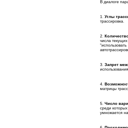
В диалоге пар
1.
Углы трасс
трассировка.
2.
Количество
числа текущих
"использовать
автотрассиров
3.
Запрет ме
использовани
4.
Возможнос
матрицы трасс
5.
Число вари
среди которых
умножается на
6.
Проходимо