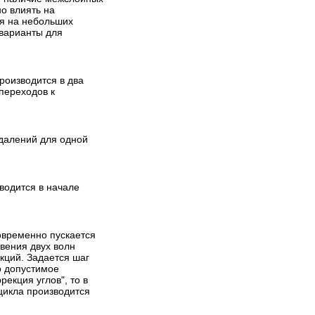
мире эмулятор схем,
о влиять на
который позволяет вам
ся на небольших
создавать лучшие продукты
 варианты для
за минимальное время.
Просмотров: 534282
роизводится в два
переходов к
далений для одной
водится в начале
овременно пускается
овения двух волн
ций. Задается шаг
о допустимое
екция углов", то в
цикла производится