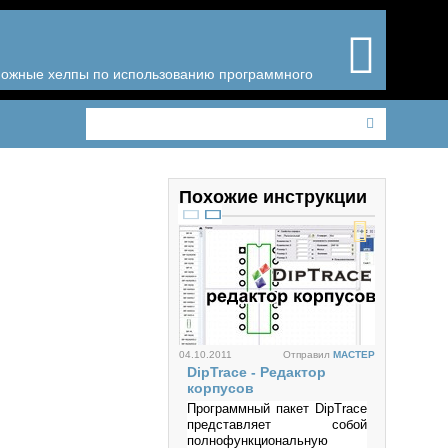
зможные хелпы по использованию программного
Похожие инструкции
04.10.2011
Отправил
MACTEP
DipTrace - Редактор
корпусов
Программный пакет DipTrace
представляет собой
полнофункциональную