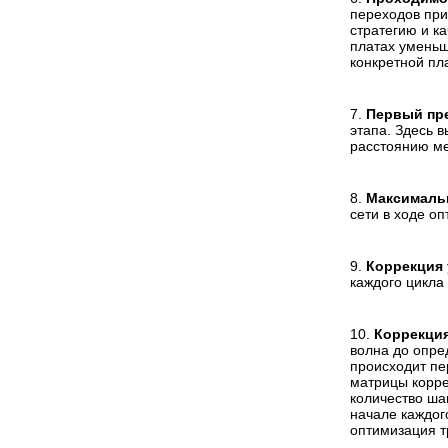
переходов при
стратегию и к
платах уменьша
конкретной пл
7.
Первый пре
этапа. Здесь 
расстоянию ме
8.
Максимальн
сети в ходе о
9.
Коррекция 
каждого цикла
10.
Коррекция
волна до опре
происходит пе
матрицы корре
количество шаг
начале каждог
оптимизация тр