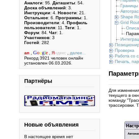
Парамет
Аналоги
: 95.
Даташиты
: 54.
Границы
Доска объявлений
: 3.
Автотрас
Инструкции
: 4.
Новости
: 21.
Shape Ro
Остальное
: 6.
Программы
: 1.
Grid Rou
Производители
: 4.
Профиль
пользователя
: 11.
Теги
: 1.
Описа
Форум
: 84.
Чат
: 1.
Пара
Участников
: 3
Интеграц
Гостей
: 282
Позициони
Проверка
G
o
o
g
l
e
an
,
,
Я
ндекс
,
далее...
Работа со 
Рекорд 3921 человек онлайн
Печать, па
установлен 06.03.2026.
Парамет
Партнёры
Для изменения
текущего в ок
команду "Трас
трассировки. 
Новые объявления
В настоящее время нет