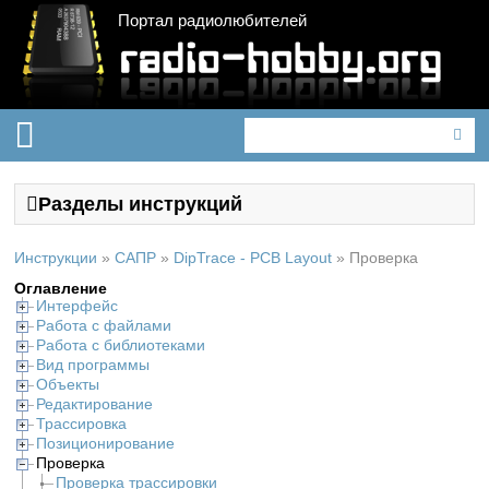
Портал радиолюбителей
Разделы инструкций
Инструкции
»
САПР
»
DipTrace - PCB Layout
»
Проверка
Оглавление
Интерфейс
Работа с файлами
Работа с библиотеками
Вид программы
Объекты
Редактирование
Трассировка
Позиционирование
Проверка
Проверка трассировки