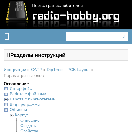
Портал радиолюбителей
Разделы инструкций
Инструкции
»
САПР
»
DipTrace - PCB Layout
»
Параметры выводов
Оглавление
Интерфейс
Работа с файлами
Работа с библиотеками
Вид программы
Объекты
Корпус
Описание
Создать
Свойства